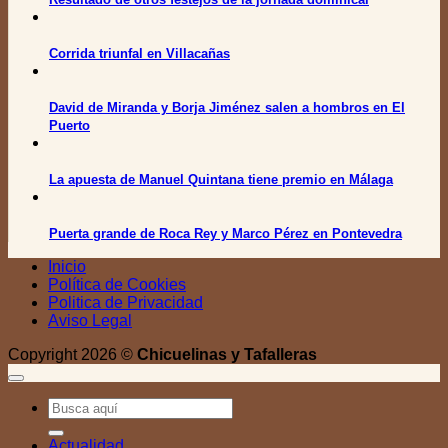
Corrida triunfal en Villacañas
David de Miranda y Borja Jiménez salen a hombros en El
Puerto
La apuesta de Manuel Quintana tiene premio en Málaga
Puerta grande de Roca Rey y Marco Pérez en Pontevedra
Inicio
Política de Cookies
Politica de Privacidad
Aviso Legal
Copyright 2026 ©
Chicuelinas y Tafalleras
Actualidad