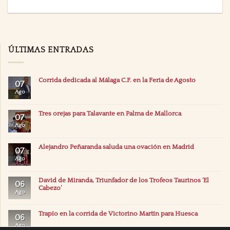
ÚLTIMAS ENTRADAS
Corrida dedicada al Málaga C.F. en la Feria de Agosto
07
Ago
Tres orejas para Talavante en Palma de Mallorca
07
Ago
Alejandro Peñaranda saluda una ovación en Madrid
07
Ago
David de Miranda, Triunfador de los Trofeos Taurinos ‘El
06
Cabezo’
Ago
Trapío en la corrida de Victorino Martín para Huesca
06
Ago