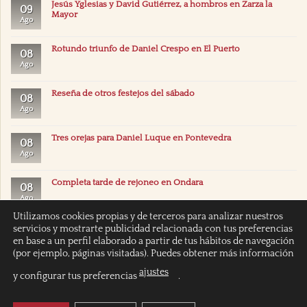
Jesús Yglesias y David Gutiérrez, a hombros en Zarza la
09
Mayor
Ago
Rotundo triunfo de Daniel Crespo en El Puerto
08
Ago
Reseña de otros festejos del sábado
08
Ago
Tres orejas para Daniel Luque en Pontevedra
08
Ago
Completa tarde de rejoneo en Ondara
08
Ago
Utilizamos cookies propias y de terceros para analizar nuestros
servicios y mostrarte publicidad relacionada con tus preferencias
en base a un perfil elaborado a partir de tus hábitos de navegación
(por ejemplo, páginas visitadas). Puedes obtener más información
ajustes
y configurar tus preferencias
.
INICIO
POLÍTICA DE COOKIES
POLITICA DE PRIVACIDAD
AVISO LEGAL