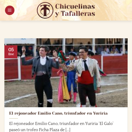
Saltar
al
contenido
05
Ene
El rejoneador Emilio Cano, triunfador en Yuriria
El rejoneador Emilio Cano, triunfador en Yuriria ‘El Galo’
paseó un trofeo Ficha Plaza de [...]