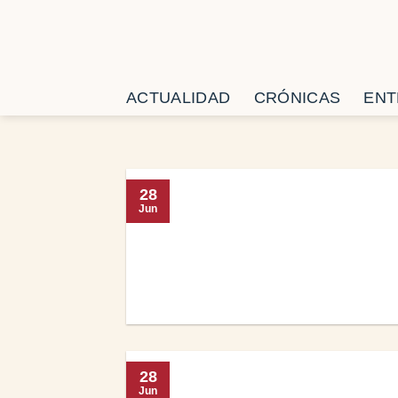
Saltar
al
contenido
ACTUALIDAD
CRÓNICAS
ENT
28
Jun
28
Jun