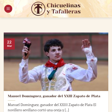
Saltar
al
contenido
22
Mar
Manuel Domínguez, ganador del XXIII Zapato de Plata
Manuel Domínguez, ganador del XXIII Zapato de Plata El
novillero sevillano cortó una oreja y [...]