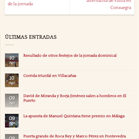
alternativa de Villita en
de la jornada
Consuegra
ÚLTIMAS ENTRADAS
Resultado de otros festejos de la jornada dominical
10
Ago
Corrida triunfal en Villacañas
10
Ago
David de Miranda y Borja Jiménez salen a hombros en El
09
Puerto
Ago
La apuesta de Manuel Quintana tiene premio en Málaga
09
Ago
Puerta grande de Roca Rey y Marco Pérez en Pontevedra
09