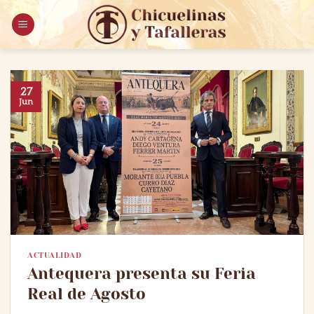
Saltar
al
contenido
27
Jun
ACTUALIDAD
Antequera presenta su Feria
Real de Agosto