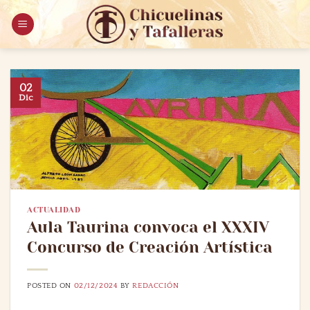
Saltar
al
contenido
02
Dic
ACTUALIDAD
Aula Taurina convoca el XXXIV
Concurso de Creación Artística
POSTED ON
02/12/2024
BY
REDACCIÓN