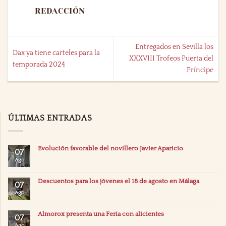
REDACCIÓN
Entregados en Sevilla los
Dax ya tiene carteles para la
XXXVIII Trofeos Puerta del
temporada 2024
Príncipe
ÚLTIMAS ENTRADAS
Evolución favorable del novillero Javier Aparicio
07
Ago
Descuentos para los jóvenes el 18 de agosto en Málaga
07
Ago
Almorox presenta una Feria con alicientes
07
Ago