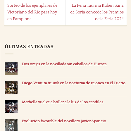
Sorteo de los ejemplares de
La Peña Taurina Rubén Sanz
Victoriano del Río para hoy
de Soria concede los Premios
en Pamplona
de la Feria 2024
ÚLTIMAS ENTRADAS
Dos orejas en la novillada sin caballos de Huesca
08
Ago
Diego Ventura triunfa en la nocturna de rejones en El Puerto
08
Ago
Marbella vuelve a brillar a la luz de los candiles
08
Ago
Evolución favorable del novillero Javier Aparicio
07
Ago