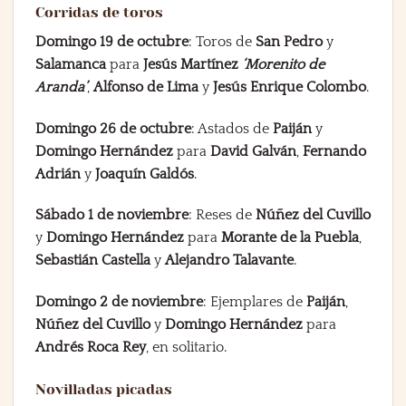
Corridas de toros
Domingo 19 de octubre
: Toros de
San Pedro
y
Salamanca
para
Jesús Martínez
‘Morenito de
Aranda’
,
Alfonso de Lima
y
Jesús Enrique Colombo
.
Domingo 26 de octubre
: Astados de
Paiján
y
Domingo Hernández
para
David Galván
,
Fernando
Adrián
y
Joaquín Galdós
.
Sábado 1 de noviembre
: Reses de
Núñez del Cuvillo
y
Domingo Hernández
para
Morante de la Puebla
,
Sebastián Castella
y
Alejandro Talavante
.
Domingo 2 de noviembre
: Ejemplares de
Paiján
,
Núñez del Cuvillo
y
Domingo Hernández
para
Andrés Roca Rey
, en solitario.
Novilladas picadas