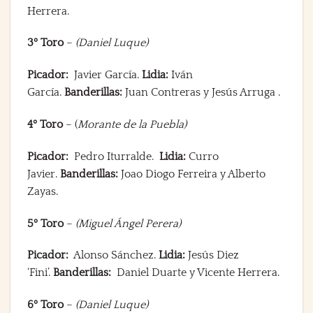
Herrera.
3º Toro
–
(Daniel Luque)
Picador:
Javier García.
Lidia:
Iván
García.
Banderillas:
Juan Contreras y Jesús Arruga .
4º Toro
– (
Morante de la Puebla)
Picador:
Pedro Iturralde.
Lidia:
Curro
Javier.
Banderillas:
Joao Diogo Ferreira y Alberto
Zayas.
5º Toro
–
(Miguel Ángel Perera)
Picador:
Alonso Sánchez.
Lidia:
Jesús Diez
‘Fini’.
Banderillas:
Daniel Duarte y Vicente Herrera.
6º Toro
–
(Daniel Luque)