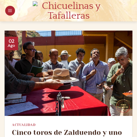
Saltar
al
contenido
02
Ago
ACTUALIDAD
Cinco toros de Zalduendo y uno