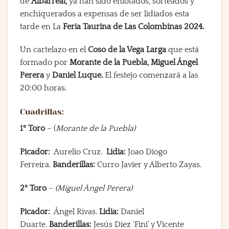
de
Albarreal,
ya han sido enlotados, sorteados y
enchiquerados a expensas de ser lidiados esta
tarde en La
Feria Taurina de Las Colombinas 2024.
Un cartelazo en el
Coso de la Vega Larga
que está
formado por
Morante de la Puebla, Miguel Ángel
Perera
y
Daniel Luque.
El festejo comenzará a las
20:00 horas.
Cuadrillas:
1º Toro
– (
Morante de la Puebla)
Picador:
Aurelio Cruz.
Lidia:
Joao Diogo
Ferreira.
Banderillas:
Curro Javier y Alberto Zayas.
2º Toro
–
(Miguel Ángel Perera)
Picador:
Ángel Rivas.
Lidia:
Daniel
Duarte.
Banderillas:
Jesús Diez ‘Fini’ y Vicente