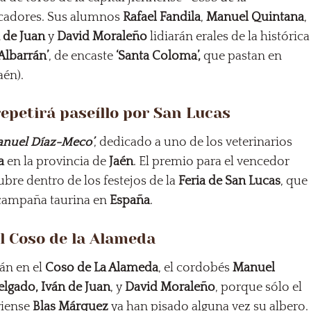
icadores. Sus alumnos
Rafael Fandila
,
Manuel Quintana
,
 de Juan
y
David Moraleño
lidiarán erales de la histórica
Albarrán’
, de encaste
‘Santa Coloma’,
que pastan en
aén).
repetirá paseíllo por San Lucas
anuel Díaz-Meco’
, dedicado a uno de los veterinarios
a
en la provincia de
Jaén
. El premio para el vencedor
ubre dentro de los festejos de la
Feria de San Lucas
, que
a campaña taurina en
España
.
l Coso de la Alameda
án en el
Coso de La Alameda
, el cordobés
Manuel
lgado, Iván de Juan
, y
David Moraleño
, porque sólo el
riense
Blas Márquez
ya han pisado alguna vez su albero.