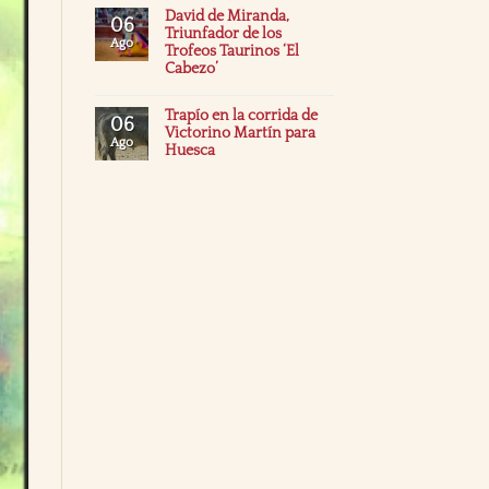
David de Miranda,
06
Triunfador de los
Ago
Trofeos Taurinos ‘El
Cabezo’
Trapío en la corrida de
06
Victorino Martín para
Ago
Huesca