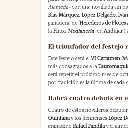
Alameda-
con una novillada sin p
Blas Márquez
,
López Delgado
,
Iván
ganadería de
‘Herederos de Flores 
la
Finca
‘Medianería’
, en
Andújar
(J
El triunfador del festejo 
Este festejo será el
VI Certamen
‘M
más consagrados a la
Tauromaqui
será repetir el próximo mes de oct
por tradición es la última de cad
Habrá cuatro debuts en e
Cuatro de estos novilleros debutar
Quintana
y los jiennenses
López De
granadino
Rafael Fandila
y el alme