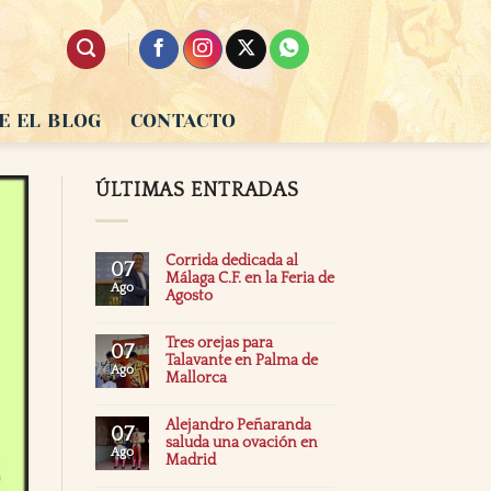
E EL BLOG
CONTACTO
ÚLTIMAS ENTRADAS
Corrida dedicada al
07
Málaga C.F. en la Feria de
Ago
Agosto
Tres orejas para
07
Talavante en Palma de
Ago
Mallorca
Alejandro Peñaranda
07
saluda una ovación en
Ago
Madrid