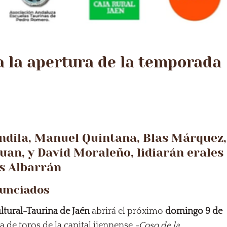
a la apertura de la temporada
andila, Manuel Quintana, Blas Márquez,
uan, y David Moraleño, lidiarán erales
es Albarrán
nunciados
ltural-Taurina de Jaén
abrirá el próximo
domingo 9 de
 de toros de la capital jiennense
-Coso de la