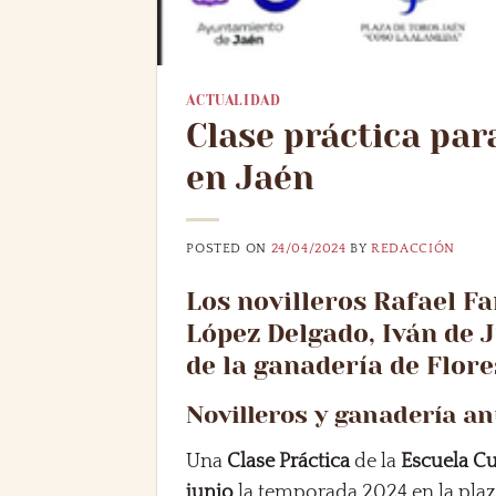
ACTUALIDAD
Clase práctica par
en Jaén
POSTED ON
24/04/2024
BY
REDACCIÓN
Los novilleros Rafael F
López Delgado, Iván de J
de la ganadería de Flor
Novilleros y ganadería a
Una
Clase Práctica
de la
Escuela Cu
junio
la temporada 2024 en la plaza