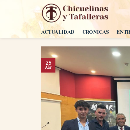
Saltar
al
contenido
ACTUALIDAD
CRÓNICAS
ENTR
25
Abr