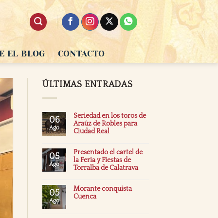
E EL BLOG
CONTACTO
ÚLTIMAS ENTRADAS
Seriedad en los toros de
06
Araúz de Robles para
Ago
Ciudad Real
Presentado el cartel de
05
la Feria y Fiestas de
Ago
Torralba de Calatrava
Morante conquista
05
Cuenca
Ago