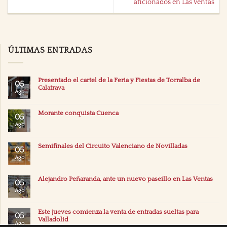
aficionados en Las Ventas
ÚLTIMAS ENTRADAS
Presentado el cartel de la Feria y Fiestas de Torralba de
05
Calatrava
Ago
Morante conquista Cuenca
05
Ago
Semifinales del Circuito Valenciano de Novilladas
05
Ago
Alejandro Peñaranda, ante un nuevo paseíllo en Las Ventas
05
Ago
Este jueves comienza la venta de entradas sueltas para
05
Valladolid
Ago