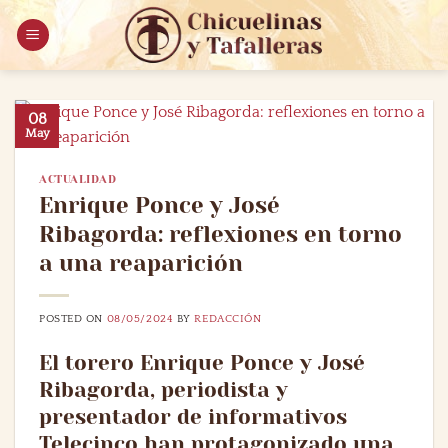
Saltar
al
contenido
08
May
ACTUALIDAD
Enrique Ponce y José
Ribagorda: reflexiones en torno
a una reaparición
POSTED ON
08/05/2024
BY
REDACCIÓN
El torero Enrique Ponce y José
Ribagorda, periodista y
presentador de informativos
Telecinco han protagonizado una