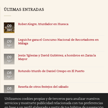
ÚLTIMAS ENTRADAS
Rober Alegre, triunfador en Huesca
09
Ago
Leguiche gana el Concurso Nacional de Recortadores en
09
Málaga
Ago
Jesús Yglesias y David Gutiérrez, a hombros en Zarza la
09
Mayor
Ago
Rotundo triunfo de Daniel Crespo en El Puerto
08
Ago
Reseña de otros festejos del sábado
08
Ago
Utilizamos cookies propias y de terceros para analizar nuestros
servicios y mostrarte publicidad relacionada con tus preferencias
en base a un perfil elaborado a partir de tus hábitos de navegación