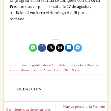
La programación taurina se completa con un
Gran
Prix
con dos vaquillas el sábado
17 de agosto
y el
tradicional
encierro
el domingo día
18
por la
mañana.
Esta entrada fue publicada en
Actualidad
y etiquetada
Diezma
,
Ernesto Marín
,
Joselete
,
Martín Lorca
,
Oliva Soto
.
REDACCIÓN
Huelva presenta la Feria de
Cenicientos ya tiene carteles