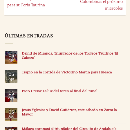
Colombinas el próximo
para su Feria Taurina
miércoles
ÚLTIMAS ENTRADAS
David de Miranda, Triunfador de los Trofeos Taurinos ‘El
06
Cabezo’
Ago
Trapío en la corrida de Victorino Martín para Huesca
06
Ago
Paco Ureña: La luz del toreo al final del túnel
06
Ago
Jesús Yglesias y David Gutiérrez, este sábado en Zarza la
06
Mayor
Ago
Málaga coronará al triunfador del Circuito de Andalucía