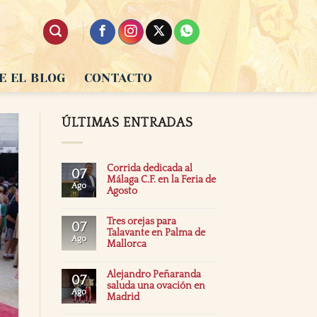
E EL BLOG
CONTACTO
ÚLTIMAS ENTRADAS
Corrida dedicada al
07
Málaga C.F. en la Feria de
Ago
Agosto
Tres orejas para
07
Talavante en Palma de
Ago
Mallorca
Alejandro Peñaranda
07
saluda una ovación en
Ago
Madrid