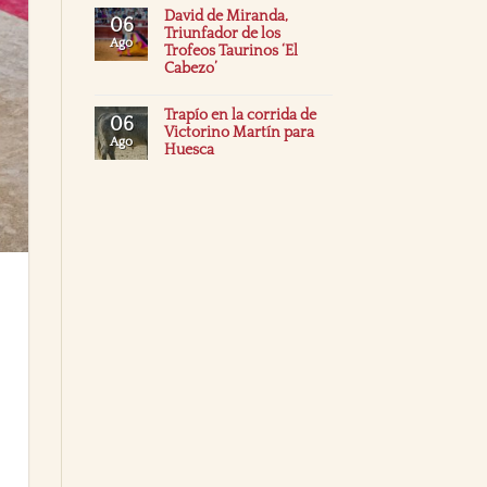
David de Miranda,
06
Triunfador de los
Ago
Trofeos Taurinos ‘El
Cabezo’
Trapío en la corrida de
06
Victorino Martín para
Ago
Huesca