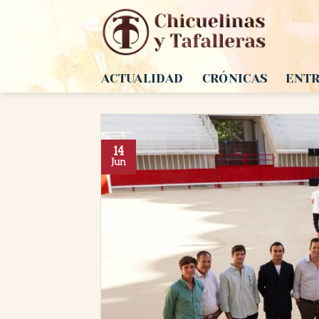
Saltar
al
contenido
ACTUALIDAD
CRÓNICAS
ENTR
14
Jun