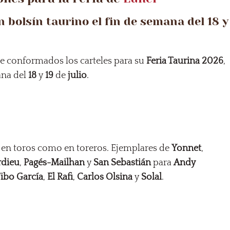
n bolsín taurino el fin de semana del 18 y
ne conformados los carteles para su
Feria Taurina 2026
,
ana del
18
y
19
de
julio
.
o en toros como en toreros. Ejemplares de
Yonnet
,
rdieu
,
Pagés-Mailhan
y
San Sebastián
para
Andy
ibo García
,
El Rafi
,
Carlos Olsina
y
Solal
.