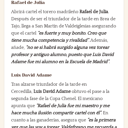
Rafael de Julia
Abrirá cartel el torero madrileño
Rafael de Julia
.
Después de ser el triunfador de la tarde en Brea de
Tajo, llega a San Martín de Valdeiglesias asegurando
que el cartel
“es fuerte y muy bonito. Creo que
tiene mucha competencia y rivalidad”
. Además,
añade,
“no se si habrá surgido alguna vez torear
profesor y antiguo alumno, puesto que Luis David
Adame fue mi alumno en la Escuela de Madrid”
.
Luis David Adame
Tras alzarse triunfador de la tarde en
Cercedilla,
Luis David Adame
obtuvo el pase a la
segunda fase de la Copa Chenel. El mexicano
apunta que
“Rafael de Julia fue mi maestro y me
hace mucha ilusión compartir cartel con él”
. En
cuanto a las ganaderías, asegura que
“es la primera
vez que las voy a torear. Valdefresno me recuerda a