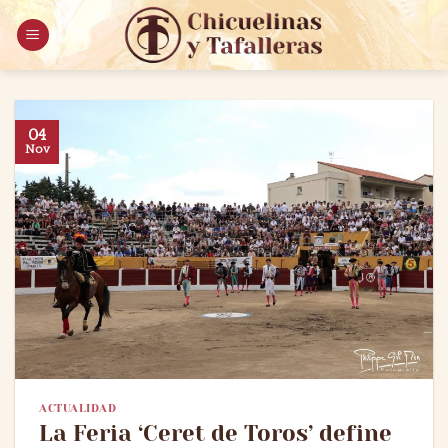
Saltar
al
contenido
04
Nov
ACTUALIDAD
La Feria ‘Ceret de Toros’ define