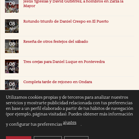
Jesús Yglesias y David Gutiérrez, a hombros en Zarza la
09
Mayor
Ago
Rotundo triunfo de Daniel Crespo en El Puerto
08
Ago
Reseña de otros festejos del sábado
08
Ago
Tres orejas para Daniel Luque en Pontevedra
08
Ago
Completa tarde de rejoneo en Ondara
08
Ago
Utilizamos cookies propias y de terceros para analizar nuestros
servicios y mostrarte publicidad relacionada con tus preferencias
en base a un perfil elaborado a partir de tus hábitos de navegación
(por ejemplo, páginas visitadas). Puedes obtener más información
ajustes
y configurar tus preferencias
.
INICIO
POLÍTICA DE COOKIES
POLITICA DE PRIVACIDAD
AVISO LEGAL