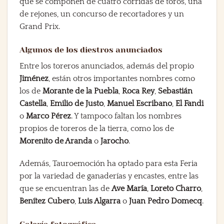
que se componen de cuatro corridas de toros, una
de rejones, un concurso de recortadores y un
Grand Prix.
Algunos de los diestros anunciados
Entre los toreros anunciados, además del propio
Jiménez
, están otros importantes nombres como
los de
Morante de la Puebla
,
Roca Rey
,
Sebastián
Castella
,
Emilio de Justo
,
Manuel Escribano
,
El Fandi
o
Marco Pérez
. Y tampoco faltan los nombres
propios de toreros de la tierra, como los de
Morenito de Aranda
o
Jarocho
.
Además, Tauroemoción ha optado para esta Feria
por la variedad de ganaderías y encastes, entre las
que se encuentran las de
Ave María
,
Loreto Charro
,
Benítez Cubero
,
Luis Algarra
o
Juan Pedro Domecq
.