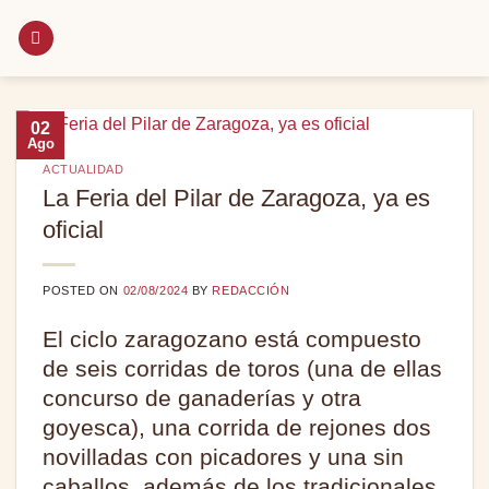
Saltar
al
contenido
02
Ago
ACTUALIDAD
La Feria del Pilar de Zaragoza, ya es
oficial
POSTED ON
02/08/2024
BY
REDACCIÓN
El ciclo zaragozano está compuesto
de seis corridas de toros (una de ellas
concurso de ganaderías y otra
goyesca), una corrida de rejones dos
novilladas con picadores y una sin
caballos, además de los tradicionales