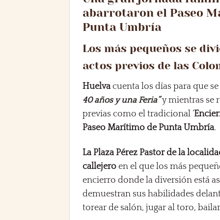
abarrotaron el Paseo Ma
Punta Umbría
Los más pequeños se divie
actos previos de las Col
Huelva
cuenta los días para que se 
40 años y una Feria”
y mientras se r
previas como el tradicional ‘
Encierr
Paseo Marítimo de Punta Umbría
.
La Plaza Pérez Pastor de la locali
callejero
en el que los más pequeño
encierro donde la diversión está a
demuestran sus habilidades delant
torear de salón, jugar al toro, baila