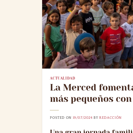
ACTUALIDAD
La Merced fomenta
más pequeños con u
POSTED ON
19/07/2024
BY
REDACCIÓN
Una gran jornada famili