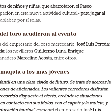
tos de niños y niñas, que abarrotaron el Paseo
ipación en esta nueva actividad cultural-
para jugar al
ablaban por sí solas.
del toro acudieron al evento
a del empresario del coso mercedario,
José Luis Pereda
;
da
; los novilleros
Guillermo Luna, Enrique
ganadero
Marcelino Acosta,
entre otros.
omaquia a los más jóvenes
fantil
en una clara visión de futuro
.
Se trata de acercar la
ones de aficionados.
Los valientes corredores disfrutan
recorrido dispuesto al efecto, creándose situaciones
n contacto con sus ídolos, con el capote y la muleta, y
educación taurina”,
comentó
el empresario
José Luis