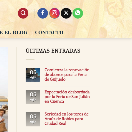
E EL BLOG
CONTACTO
ÚLTIMAS ENTRADAS
Comienza la renovación
06
de abonos para la Feria
Ago
de Guijuelo
Expectación desbordada
06
por la Feria de San Julián
Ago
en Cuenca
Seriedad en los toros de
06
Araúz de Robles para
Ago
Ciudad Real