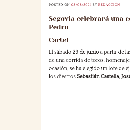
POSTED ON
03/05/2024
BY
REDACCIÓN
Segovia celebrará una co
Pedro
Cartel
El sábado
29 de junio
a partir de l
de una corrida de toros, homenaje a
ocasión, se ha elegido un lote de e
los diestros
Sebastián Castella
,
Jos