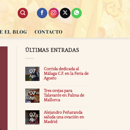
E EL BLOG
CONTACTO
ÚLTIMAS ENTRADAS
Corrida dedicada al
07
Málaga C.F. en la Feria de
Ago
Agosto
Tres orejas para
07
Talavante en Palma de
Ago
Mallorca
Alejandro Peñaranda
07
saluda una ovación en
Ago
Madrid