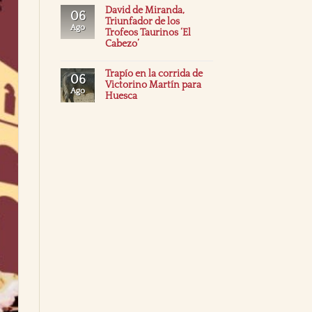
David de Miranda,
06
Triunfador de los
Ago
Trofeos Taurinos ‘El
Cabezo’
Trapío en la corrida de
06
Victorino Martín para
Ago
Huesca