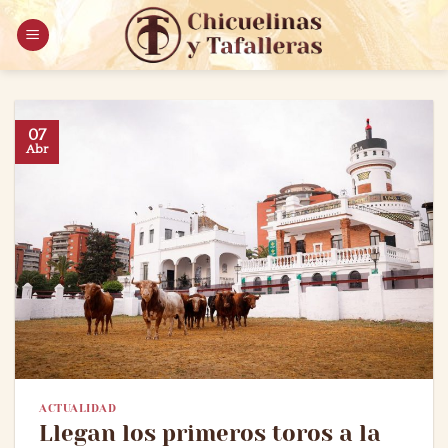
Saltar
al
contenido
07
Abr
ACTUALIDAD
Llegan los primeros toros a la