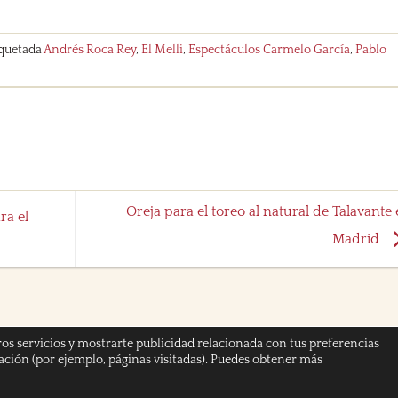
iquetada
Andrés Roca Rey
,
El Melli
,
Espectáculos Carmelo García
,
Pablo
Oreja para el toreo al natural de Talavante
ra el
Madrid
ros servicios y mostrarte publicidad relacionada con tus preferencias
gación (por ejemplo, páginas visitadas). Puedes obtener más
 PRIVACIDAD
AVISO LEGAL