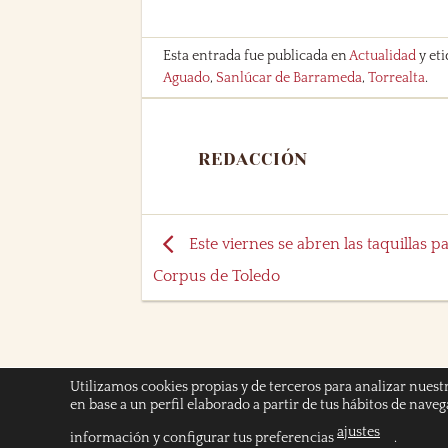
Esta entrada fue publicada en
Actualidad
y et
Aguado
,
Sanlúcar de Barrameda
,
Torrealta
.
REDACCIÓN
Este viernes se abren las taquillas pa
Corpus de Toledo
Utilizamos cookies propias y de terceros para analizar nuest
en base a un perfil elaborado a partir de tus hábitos de nave
INICIO
POLÍTICA DE COOKIES
POLITICA DE
ajustes
información y configurar tus preferencias
.
Copyright 2026 ©
Chicuelinas y Tafalleras