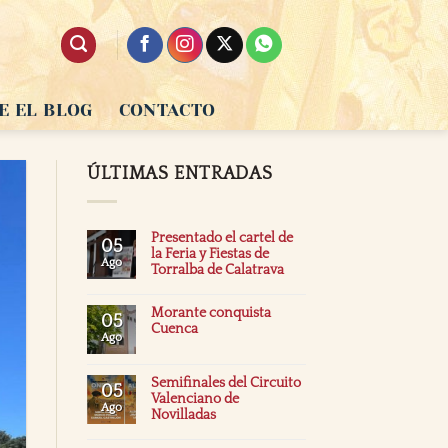
E EL BLOG
CONTACTO
ÚLTIMAS ENTRADAS
Presentado el cartel de
05
la Feria y Fiestas de
Ago
Torralba de Calatrava
Morante conquista
05
Cuenca
Ago
Semifinales del Circuito
05
Valenciano de
Ago
Novilladas