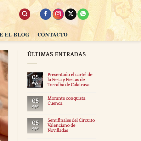
E EL BLOG
CONTACTO
ÚLTIMAS ENTRADAS
Presentado el cartel de
05
la Feria y Fiestas de
Ago
Torralba de Calatrava
Morante conquista
05
Cuenca
Ago
Semifinales del Circuito
05
Valenciano de
Ago
Novilladas