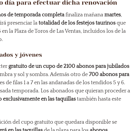
o día para efectuar dicha renovación
onos de temporada completa
finaliza mañana
martes
,
rá presenciar la
totalidad de los festejos taurinos
que
n la Plaza de Toros de Las Ventas, incluidos los de la
o.
ados y jóvenes
cter
gratuito de un cupo de 2100 abonos para jubilados
ombra y sol y sombra. Además otro de
700 abonos para
s de filas 1 a 7 en las andanadas de los tendidos 5 y 6.
pasada temporada. Los abonados que quieran proceder a
o exclusivamente en las
taquillas
también hasta este
sición del cupo gratuito que quedara disponible se
rá en las taquillas
de la plaza para los
abonos