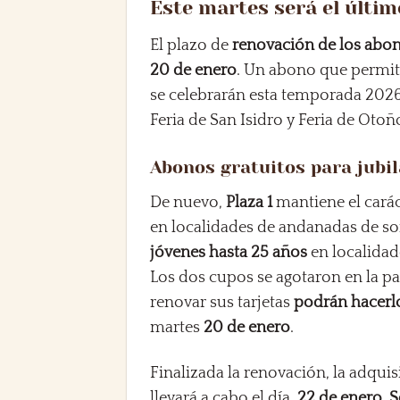
Este martes será el últim
El plazo de
renovación de los ab
20
de enero
. Un abono que permiti
se celebrarán esta temporada 2026 e
Feria de San Isidro y Feria de Otoñ
Abonos gratuitos para jubil
De nuevo,
Plaza 1
mantiene el cará
en localidades de andanadas de s
jóvenes hasta 25 años
en localidade
Los dos cupos se agotaron en la 
renovar sus tarjetas
podrán hacerl
martes
20 de enero
.
Finalizada la renovación, la adqui
llevará a cabo el día
22 de enero. Se