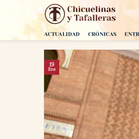
Saltar
al
contenido
ACTUALIDAD
CRÓNICAS
ENTR
19
Ene