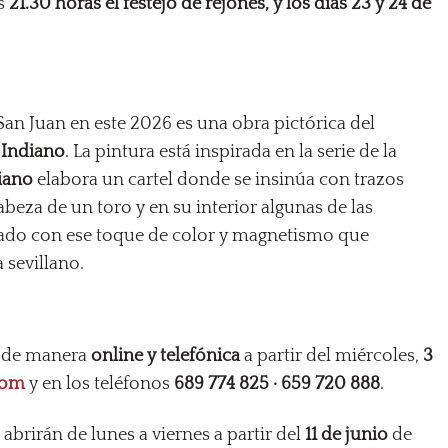
as
21.30 horas el festejo de rejones, y los días 23 y 24 de
 San Juan en este 2026 es una obra pictórica del
 Indiano
. La pintura está inspirada en la serie de la
iano
elabora un cartel donde se insinúa con trazos
cabeza de un toro y en su interior algunas de las
izado con ese toque de color y magnetismo que
a sevillano.
r de manera
online y telefónica
a partir del miércoles,
3
com
y en los teléfonos
689 774 825 · 659 720 888
.
e abrirán de lunes a viernes a partir del
11 de junio
de