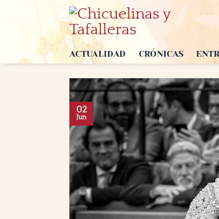
Saltar
al
contenido
ACTUALIDAD
CRÓNICAS
ENTR
02
Jun