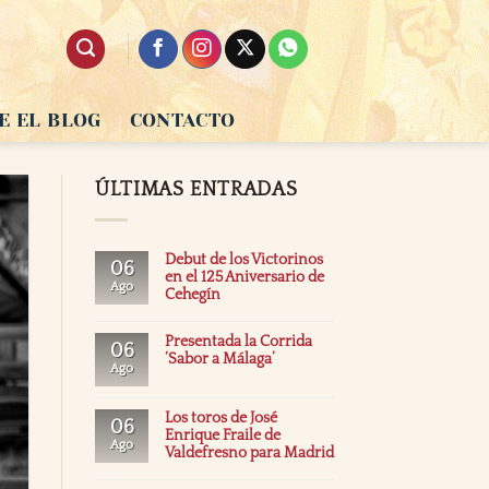
E EL BLOG
CONTACTO
ÚLTIMAS ENTRADAS
Debut de los Victorinos
06
en el 125 Aniversario de
Ago
Cehegín
Presentada la Corrida
06
‘Sabor a Málaga’
Ago
Los toros de José
06
Enrique Fraile de
Ago
Valdefresno para Madrid