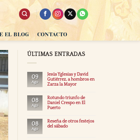
E EL BLOG
CONTACTO
ÚLTIMAS ENTRADAS
Jesús Yglesias y David
09
Gutiérrez, a hombros en
Ago
Zarza la Mayor
Rotundo triunfo de
08
Daniel Crespo en El
Ago
Puerto
Reseña de otros festejos
08
del sábado
Ago