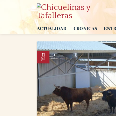
Saltar
al
contenido
ACTUALIDAD
CRÓNICAS
ENTR
11
Jul