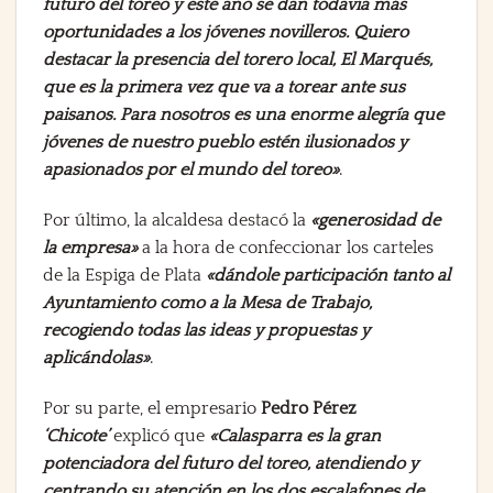
futuro del toreo y este año se dan todavía más
oportunidades a los jóvenes novilleros. Quiero
destacar la presencia del torero local, El Marqués,
que es la primera vez que va a torear ante sus
paisanos. Para nosotros es una enorme alegría que
jóvenes de nuestro pueblo estén ilusionados y
apasionados por el mundo del toreo»
.
Por último, la alcaldesa destacó la
«generosidad de
la empresa»
a la hora de confeccionar los carteles
de la Espiga de Plata
«dándole participación tanto al
Ayuntamiento como a la Mesa de Trabajo,
recogiendo todas las ideas y propuestas y
aplicándolas»
.
Por su parte, el empresario
Pedro Pérez
‘Chicote’
explicó que
«Calasparra es la gran
potenciadora del futuro del toreo, atendiendo y
centrando su atención en los dos escalafones de