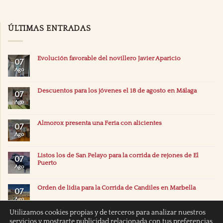
ÚLTIMAS ENTRADAS
Evolución favorable del novillero Javier Aparicio
07
Ago
Descuentos para los jóvenes el 18 de agosto en Málaga
07
Ago
Almorox presenta una Feria con alicientes
07
Ago
Listos los de San Pelayo para la corrida de rejones de El
07
Puerto
Ago
Orden de lidia para la Corrida de Candiles en Marbella
07
Ago
Utilizamos cookies propias y de terceros para analizar nuestros
servicios y mostrarte publicidad relacionada con tus preferencias