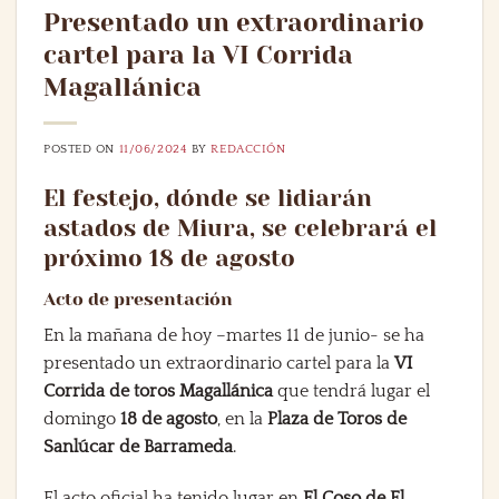
Presentado un extraordinario
cartel para la VI Corrida
Magallánica
POSTED ON
11/06/2024
BY
REDACCIÓN
El festejo, dónde se lidiarán
astados de Miura, se celebrará el
próximo 18 de agosto
Acto de presentación
En la mañana de hoy –martes 11 de junio- se ha
presentado un extraordinario cartel para la
VI
Corrida de toros Magallánica
que tendrá lugar el
domingo
18 de agosto
, en la
Plaza de Toros de
Sanl
ú
car de Barrameda
.
El acto oficial ha tenido lugar en
El Coso de El