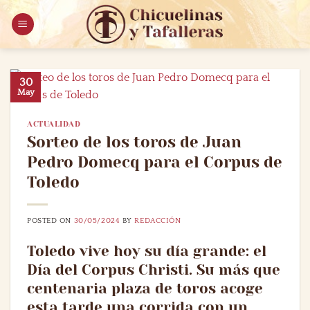
Saltar
al
contenido
30
May
ACTUALIDAD
Sorteo de los toros de Juan
Pedro Domecq para el Corpus de
Toledo
POSTED ON
30/05/2024
BY
REDACCIÓN
Toledo vive hoy su día grande: el
Día del Corpus Christi. Su más que
centenaria plaza de toros acoge
esta tarde una corrida con un