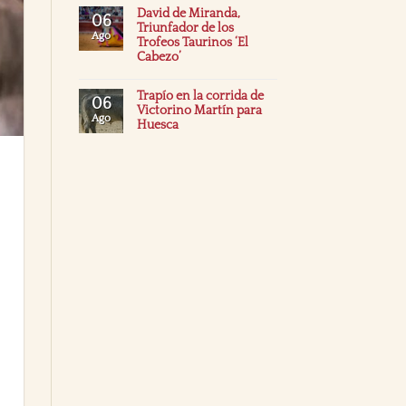
David de Miranda,
06
Triunfador de los
Ago
Trofeos Taurinos ‘El
Cabezo’
Trapío en la corrida de
06
Victorino Martín para
Ago
Huesca