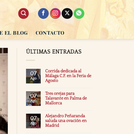
E EL BLOG
CONTACTO
ÚLTIMAS ENTRADAS
Corrida dedicada al
07
Málaga C.F. en la Feria de
Ago
Agosto
Tres orejas para
07
Talavante en Palma de
Ago
Mallorca
Alejandro Peñaranda
07
saluda una ovación en
Ago
Madrid