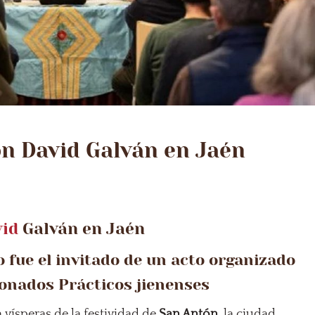
on David Galván en Jaén
vid
Galván en Jaén
 fue el invitado de un acto organizado
ionados Prácticos jienenses
n vísperas de la festividad de
San Antón
, la ciudad