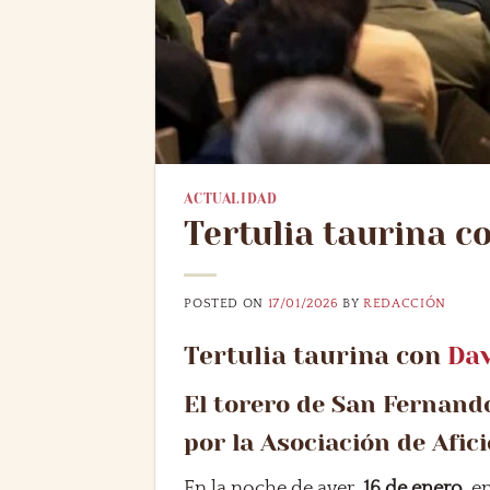
ACTUALIDAD
Tertulia taurina c
POSTED ON
17/01/2026
BY
REDACCIÓN
Tertulia taurina con
Da
El torero de San Fernando
por la Asociación de Afic
En la noche de ayer,
16 de enero
, e