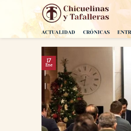
Saltar
al
contenido
ACTUALIDAD
CRÓNICAS
ENTR
17
Ene