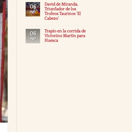
David de Miranda,
06
Triunfador de los
Ago
Trofeos Taurinos ‘El
Cabezo’
Trapío en la corrida de
06
Victorino Martín para
Ago
Huesca