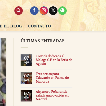
E EL BLOG
CONTACTO
ÚLTIMAS ENTRADAS
Corrida dedicada al
07
Málaga C.F. en la Feria de
Ago
Agosto
Tres orejas para
07
Talavante en Palma de
Ago
Mallorca
Alejandro Peñaranda
07
saluda una ovación en
Ago
Madrid