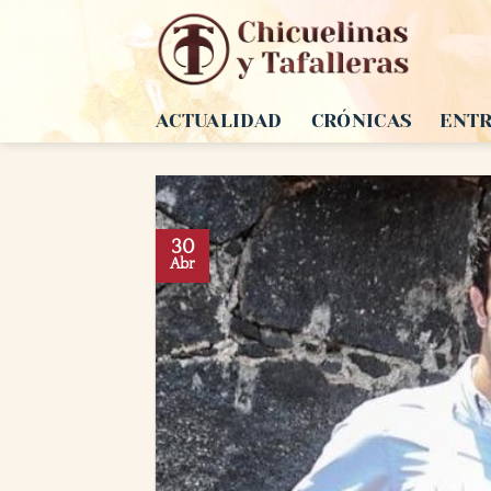
Saltar
al
contenido
ACTUALIDAD
CRÓNICAS
ENTR
30
Abr