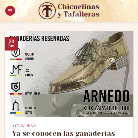
Saltar
al
contenido
28
Jun
ACTUALIDAD
Ya se conocen las ganaderías