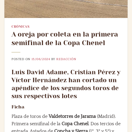
CRÓNICAS
A oreja por coleta en la primera
semifinal de la Copa Chenel
POSTED ON
15/06/2024
BY
REDACCIÓN
Luis David Adame, Cristian Pérez y
Víctor Hernández han cortado un
apéndice de los segundos toros de
sus respectivos lotes
Ficha
Plaza de toros de
Valdetorres de Jarama
(Madrid).
Primera semifinal de la
Copa Chenel
. Dos tercios de
entrada. Astados de
Concha y Sierra
(1º, 3º y 5º) y