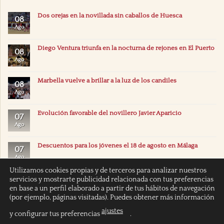
Dos orejas en la novillada sin caballos de Huesca
08
Ago
Diego Ventura triunfa en la nocturna de rejones en El Puerto
08
Ago
Marbella vuelve a brillar a la luz de los candiles
08
Ago
Evolución favorable del novillero Javier Aparicio
07
Ago
Descuentos para los jóvenes el 18 de agosto en Málaga
07
Ago
Utilizamos cookies propias y de terceros para analizar nuestros
servicios y mostrarte publicidad relacionada con tus preferencias
en base a un perfil elaborado a partir de tus hábitos de navegación
(por ejemplo, páginas visitadas). Puedes obtener más información
ajustes
y configurar tus preferencias
.
INICIO
POLÍTICA DE COOKIES
POLITICA DE PRIVACIDAD