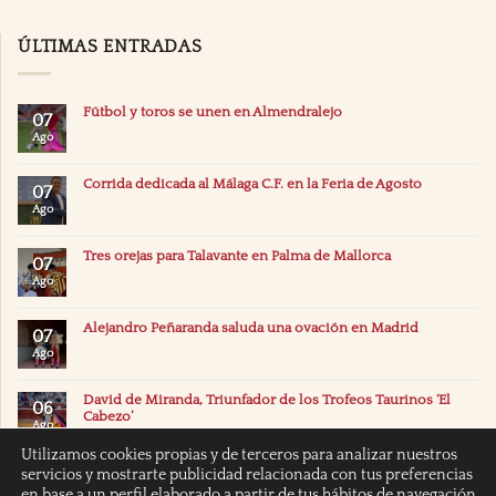
ÚLTIMAS ENTRADAS
Fútbol y toros se unen en Almendralejo
07
Ago
Corrida dedicada al Málaga C.F. en la Feria de Agosto
07
Ago
Tres orejas para Talavante en Palma de Mallorca
07
Ago
Alejandro Peñaranda saluda una ovación en Madrid
07
Ago
David de Miranda, Triunfador de los Trofeos Taurinos ‘El
06
Cabezo’
Ago
Utilizamos cookies propias y de terceros para analizar nuestros
servicios y mostrarte publicidad relacionada con tus preferencias
en base a un perfil elaborado a partir de tus hábitos de navegación