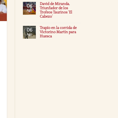
David de Miranda,
06
Triunfador de los
Ago
Trofeos Taurinos ‘El
Cabezo’
Trapío en la corrida de
06
Victorino Martín para
Ago
Huesca