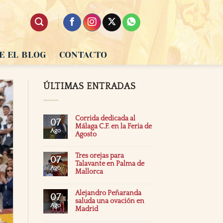
E EL BLOG
CONTACTO
ÚLTIMAS ENTRADAS
Corrida dedicada al
07
Málaga C.F. en la Feria de
Ago
Agosto
Tres orejas para
07
Talavante en Palma de
Ago
Mallorca
Alejandro Peñaranda
07
saluda una ovación en
Ago
Madrid