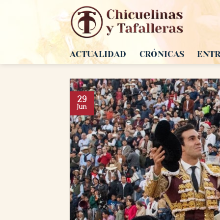
Saltar
al
contenido
ACTUALIDAD
CRÓNICAS
ENTR
29
Jun