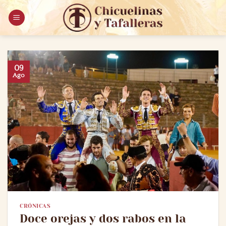
Saltar
al
contenido
09
Ago
CRÓNICAS
Doce orejas y dos rabos en la