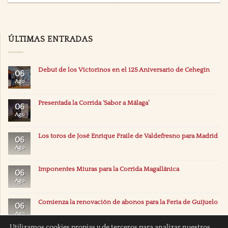
ÚLTIMAS ENTRADAS
Debut de los Victorinos en el 125 Aniversario de Cehegín
06
Ago
Presentada la Corrida ‘Sabor a Málaga’
06
Ago
Los toros de José Enrique Fraile de Valdefresno para Madrid
06
Ago
Imponentes Miuras para la Corrida Magallánica
06
Ago
Comienza la renovación de abonos para la Feria de Guijuelo
06
Ago
Utilizamos cookies propias y de terceros para analizar nuestros