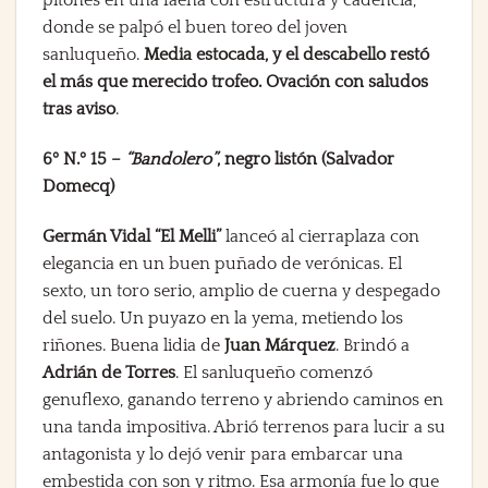
pitones en una faena con estructura y cadencia,
donde se palpó el buen toreo del joven
sanluqueño.
Media estocada, y el descabello restó
el más que merecido trofeo. Ovación con saludos
tras aviso
.
6º N.º 15 –
“Bandolero”
, negro listón (Salvador
Domecq)
Germán Vidal “El Melli”
lanceó al cierraplaza con
elegancia en un buen puñado de verónicas. El
sexto, un toro serio, amplio de cuerna y despegado
del suelo. Un puyazo en la yema, metiendo los
riñones. Buena lidia de
Juan Márquez
. Brindó a
Adrián de Torres
. El sanluqueño comenzó
genuflexo, ganando terreno y abriendo caminos en
una tanda impositiva. Abrió terrenos para lucir a su
antagonista y lo dejó venir para embarcar una
embestida con son y ritmo. Esa armonía fue lo que