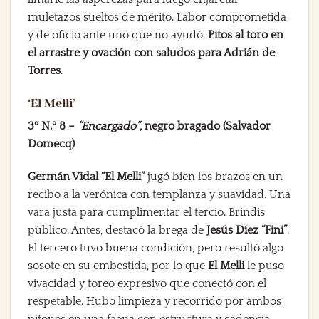
muletazos sueltos de mérito. Labor comprometida
y de oficio ante uno que no ayudó.
Pitos al toro en
el arrastre y ovación con saludos para Adrián de
Torres
.
‘El Melli’
3º N.º 8 –
“Encargado”
, negro bragado (Salvador
Domecq)
Germán Vidal “El Melli”
jugó bien los brazos en un
recibo a la verónica con templanza y suavidad. Una
vara justa para cumplimentar el tercio. Brindis
público. Antes, destacó la brega de
Jesús Díez “Fini”
.
El tercero tuvo buena condición, pero resultó algo
sosote en su embestida, por lo que
El Melli
le puso
vivacidad y toreo expresivo que conectó con el
respetable. Hubo limpieza y recorrido por ambos