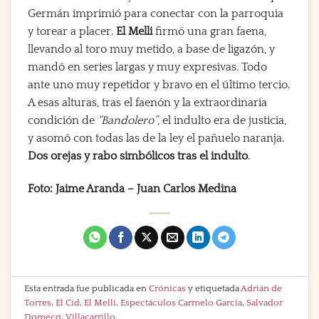
Germán imprimió para conectar con la parroquia
y torear a placer.
El Melli
firmó una gran faena,
llevando al toro muy metido, a base de ligazón, y
mandó en series largas y muy expresivas. Todo
ante uno muy repetidor y bravo en el último tercio.
A esas alturas, tras el faenón y la extraordinaria
condición de
“Bandolero”
, el indulto era de justicia,
y asomó con todas las de la ley el pañuelo naranja.
Dos orejas y rabo simbólicos tras el indulto
.
Foto: Jaime Aranda – Juan Carlos Medina
Esta entrada fue publicada en
Crónicas
y etiquetada
Adrián de
Torres
,
El Cid
,
El Melli
,
Espectáculos Carmelo García
,
Salvador
Domecq
,
Villacarrillo
.