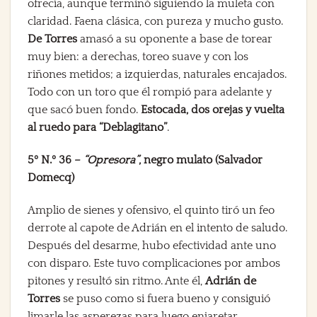
ofrecía, aunque terminó siguiendo la muleta con
claridad. Faena clásica, con pureza y mucho gusto.
De Torres
amasó a su oponente a base de torear
muy bien: a derechas, toreo suave y con los
riñones metidos; a izquierdas, naturales encajados.
Todo con un toro que él rompió para adelante y
que sacó buen fondo.
Estocada, dos orejas y vuelta
al ruedo para “Deblagitano”
.
5º N.º 36 –
“Opresora”
, negro mulato (Salvador
Domecq)
Amplio de sienes y ofensivo, el quinto tiró un feo
derrote al capote de Adrián en el intento de saludo.
Después del desarme, hubo efectividad ante uno
con disparo. Este tuvo complicaciones por ambos
pitones y resultó sin ritmo. Ante él,
Adrián de
Torres
se puso como si fuera bueno y consiguió
limarle las asperezas para luego enjaretar