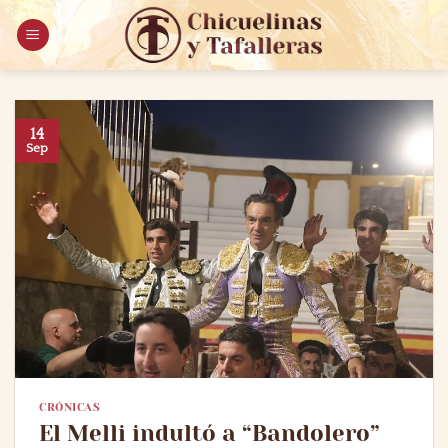
Saltar
al
contenido
14
Sep
CRÓNICAS
El Melli indultó a “Bandolero”