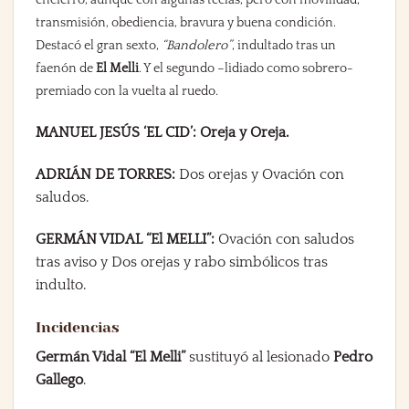
encierro, aunque con algunas teclas, pero con movilidad,
transmisión, obediencia, bravura y buena condición.
Destacó el gran sexto,
“Bandolero”
, indultado tras un
faenón de
El Melli
. Y el segundo –lidiado como sobrero-
premiado con la vuelta al ruedo.
MANUEL JESÚS ‘EL CID’: Oreja y Oreja.
ADRIÁN DE TORRES:
Dos orejas y Ovación con
saludos.
GERMÁN VIDAL “El MELLI”:
Ovación con saludos
tras aviso y Dos orejas y rabo simbólicos tras
indulto.
Incidencias
Germán Vidal “El Melli”
sustituyó al lesionado
Pedro
Gallego
.