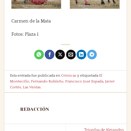
Entrega y disposición de
Entrega y disposición de
los toreros en Madrid
los toreros en Madrid
Carmen de la Mata
Fotos: Plaza 1
Esta entrada fue publicada en
Crónicas
y etiquetada
El
Montecillo
,
Fernando Robleño
,
Francisco José Espada
,
Javier
Cortés
,
Las Ventas
.
REDACCIÓN
Triunfos de Alejandro