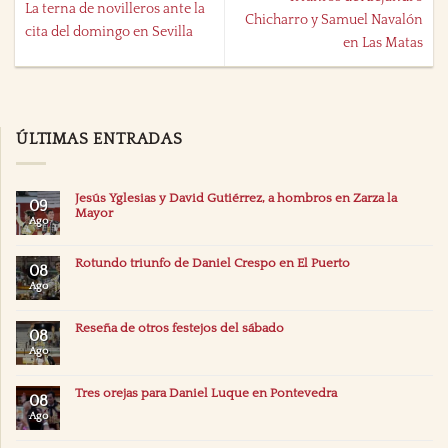
La terna de novilleros ante la
Chicharro y Samuel Navalón
cita del domingo en Sevilla
en Las Matas
ÚLTIMAS ENTRADAS
Jesús Yglesias y David Gutiérrez, a hombros en Zarza la
09
Mayor
Ago
Rotundo triunfo de Daniel Crespo en El Puerto
08
Ago
Reseña de otros festejos del sábado
08
Ago
Tres orejas para Daniel Luque en Pontevedra
08
Ago