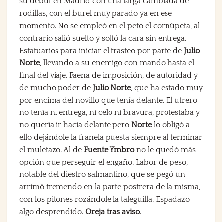
su debut en Madrid con una larga cambiada de
rodillas, con el burel muy parado ya en ese
momento. No se empleó en el peto el cornúpeta, al
contrario salió suelto y soltó la cara sin entrega.
Estatuarios para iniciar el trasteo por parte de
Julio
Norte
, llevando a su enemigo con mando hasta el
final del viaje. Faena de imposición, de autoridad y
de mucho poder de
Julio Norte
, que ha estado muy
por encima del novillo que tenía delante. El utrero
no tenía ni entrega, ni celo ni bravura, protestaba y
no quería ir hacia delante pero
Norte
lo obligó a
ello dejándole la franela puesta siempre al terminar
el muletazo. Al de
Fuente Ymbro
no le quedó más
opción que perseguir el engaño. Labor de peso,
notable del diestro salmantino, que se pegó un
arrimó tremendo en la parte postrera de la misma,
con los pitones rozándole la taleguilla. Espadazo
algo desprendido.
Oreja tras aviso
.