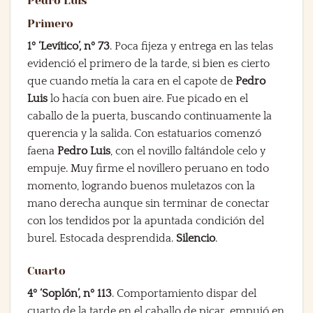
Pedro Luis
Primero
1º ‘Levítico’, nº 73
. Poca fijeza y entrega en las telas
evidenció el primero de la tarde, si bien es cierto
que cuando metía la cara en el capote de
Pedro
Luis
lo hacía con buen aire. Fue picado en el
caballo de la puerta, buscando continuamente la
querencia y la salida. Con estatuarios comenzó
faena
Pedro Luis
, con el novillo faltándole celo y
empuje. Muy firme el novillero peruano en todo
momento, logrando buenos muletazos con la
mano derecha aunque sin terminar de conectar
con los tendidos por la apuntada condición del
burel. Estocada desprendida.
Silencio
.
Cuarto
4º ‘Soplón’, nº 113
. Comportamiento dispar del
cuarto de la tarde en el caballo de picar, empujó en