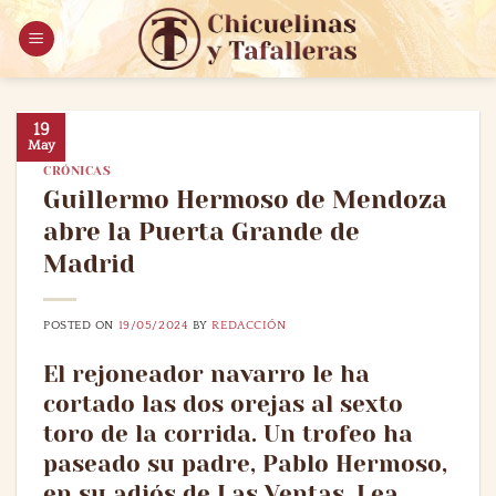
Saltar
al
contenido
19
May
CRÓNICAS
Guillermo Hermoso de Mendoza
abre la Puerta Grande de
Madrid
POSTED ON
19/05/2024
BY
REDACCIÓN
El rejoneador navarro le ha
cortado las dos orejas al sexto
toro de la corrida. Un trofeo ha
paseado su padre, Pablo Hermoso,
en su adiós de Las Ventas. Lea