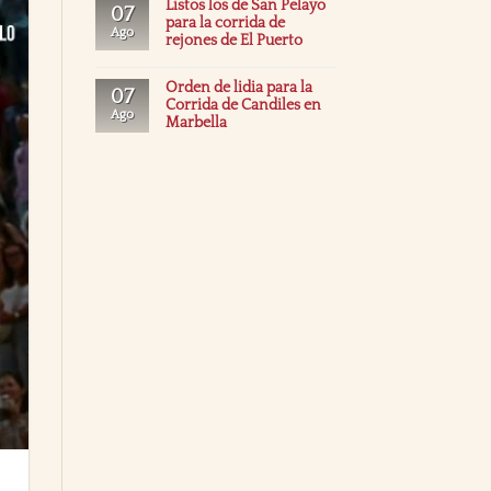
Listos los de San Pelayo
07
para la corrida de
Ago
rejones de El Puerto
Orden de lidia para la
07
Corrida de Candiles en
Ago
Marbella