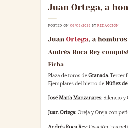
Juan Ortega, a ho
POSTED ON
06/06/2026
BY
REDACCIÓN
Juan
Ortega
, a hombros
Andrés Roca Rey conquist
Ficha
Plaza de toros de
Granada
. Tercer 
Ejemplares del hierro de
Núñez del
José María Manzanares
: Silencio y
Juan Ortega
: Oreja y Oreja con pet
Andrés Roca Rey
: Ovación tras pet