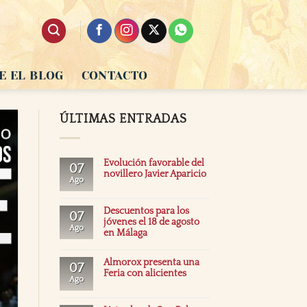
E EL BLOG
CONTACTO
ÚLTIMAS ENTRADAS
Evolución favorable del
07
novillero Javier Aparicio
Ago
Descuentos para los
07
jóvenes el 18 de agosto
Ago
en Málaga
Almorox presenta una
07
Feria con alicientes
Ago