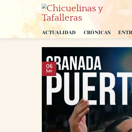
Saltar
al
contenido
ACTUALIDAD
CRÓNICAS
ENTR
06
Jun