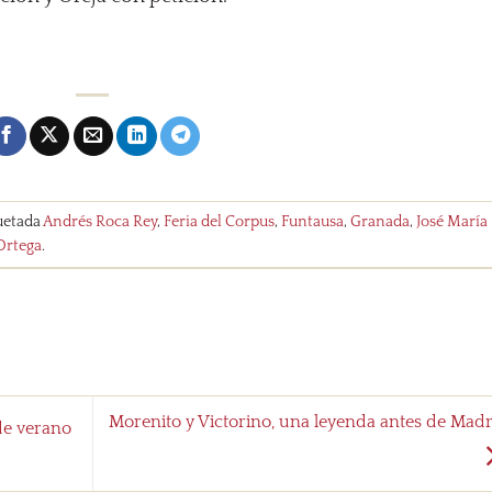
uetada
Andrés Roca Rey
,
Feria del Corpus
,
Funtausa
,
Granada
,
José María
Ortega
.
Morenito y Victorino, una leyenda antes de Mad
de verano