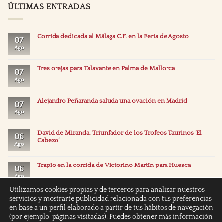
ÚLTIMAS ENTRADAS
Corrida dedicada al Málaga C.F. en la Feria de Agosto
07
Ago
Tres orejas para Talavante en Palma de Mallorca
07
Ago
Alejandro Peñaranda saluda una ovación en Madrid
07
Ago
David de Miranda, Triunfador de los Trofeos Taurinos ‘El
06
Cabezo’
Ago
Trapío en la corrida de Victorino Martín para Huesca
06
Ago
Utilizamos cookies propias y de terceros para analizar nuestros
servicios y mostrarte publicidad relacionada con tus preferencias
en base a un perfil elaborado a partir de tus hábitos de navegación
(por ejemplo, páginas visitadas). Puedes obtener más información