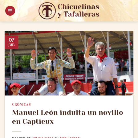
Saltar
al
contenido
07
Jun
CRÓNICAS
Manuel León indulta un novillo
en Captieux