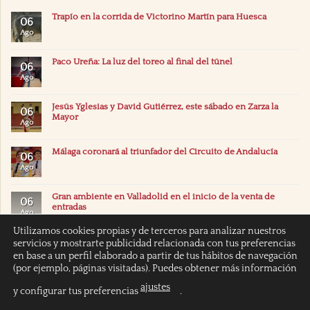
Trapío en la corrida de Victorino Martín para Huesca
06
Ago
Paco Ureña: La luz del toreo al final del túnel
06
Ago
Jesús Yglesias y David Gutiérrez, este sábado en Zarza la
06
Mayor
Ago
Málaga coronará al triunfador del Circuito de Andalucía
06
Ago
Gran ambiente en Valladolid en el inicio de la venta de
06
entradas
Ago
Utilizamos cookies propias y de terceros para analizar nuestros
servicios y mostrarte publicidad relacionada con tus preferencias
en base a un perfil elaborado a partir de tus hábitos de navegación
(por ejemplo, páginas visitadas). Puedes obtener más información
ajustes
y configurar tus preferencias
.
INICIO
POLÍTICA DE COOKIES
POLITICA DE PRIVACIDAD