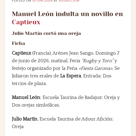
POSTED ON
07/06/2026
BY
REDACCIÓN
Manuel León indulta un novillo en
Captieux
Julio Martín cortó una oreja
Ficha
Captieux
(Francia), Arènes Jean Sango. Domingo 7
de junio de 2026, matinal. Feria
“Rugby y Toro”
y
festejo organizado por la Peña
«Fiesta Garona»
. Se
lidiaron tres erales de
La Espera
. Entrada: Dos
tercios de plaza.
Manuel León
: Escuela Taurina de Badajoz: Oreja y
Dos orejas simbólicas.
Julio Martín
, Escuela Taurina de Adour Afición:
Oreja