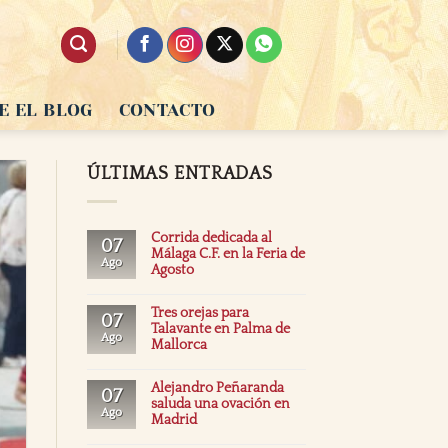
E EL BLOG
CONTACTO
ÚLTIMAS ENTRADAS
Corrida dedicada al
07
Málaga C.F. en la Feria de
Ago
Agosto
Tres orejas para
07
Talavante en Palma de
Ago
Mallorca
Alejandro Peñaranda
07
saluda una ovación en
Ago
Madrid