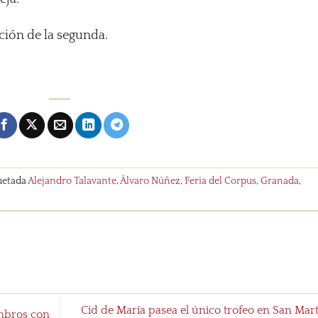
ición de la segunda.
uetada
Alejandro Talavante
,
Álvaro Núñez
,
Feria del Corpus
,
Granada
,
Cid de María pasea el único trofeo en San Mar
ombros con