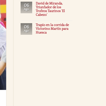
David de Miranda,
06
Triunfador de los
Ago
Trofeos Taurinos ‘El
Cabezo’
Trapío en la corrida de
06
Victorino Martín para
Ago
Huesca