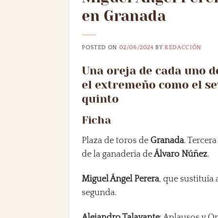
en Granada
POSTED ON
02/06/2024
BY
REDACCIÓN
Una oreja de cada uno d
el extremeño como el sev
quinto
Ficha
Plaza de toros de
Granada
. Tercer
de la ganadería de
Álvaro Núñez
.
Miguel Ángel Perera
, que sustituía
segunda.
Alejandro Talavante
: Aplausos y Or