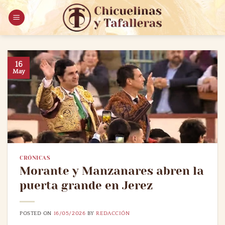
Saltar
al
contenido
16
May
CRÓNICAS
Morante y Manzanares abren la
puerta grande en Jerez
POSTED ON
16/05/2026
BY
REDACCIÓN