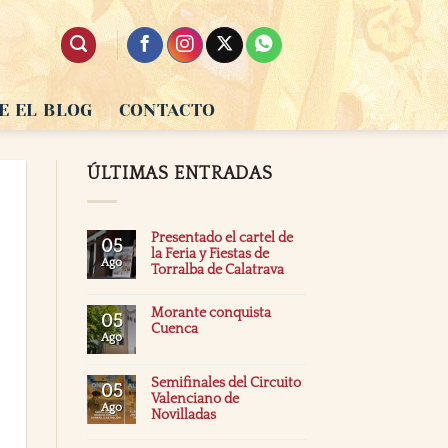
E EL BLOG
CONTACTO
ÚLTIMAS ENTRADAS
Presentado el cartel de
05
la Feria y Fiestas de
Ago
Torralba de Calatrava
Morante conquista
05
Cuenca
Ago
Semifinales del Circuito
05
Valenciano de
Ago
Novilladas